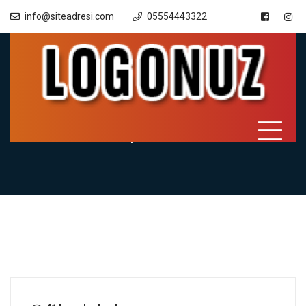
info@siteadresi.com
05554443322
Haber 2
Ana Sayfa
Haberler